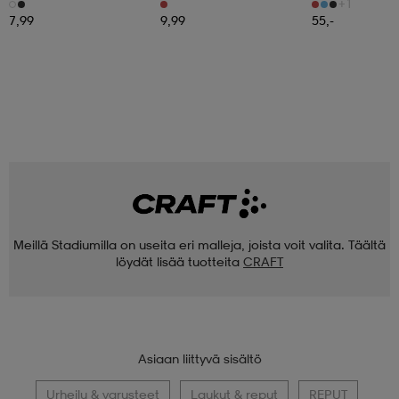
+1
7,99
9,99
55,-
Meillä Stadiumilla on useita eri malleja, joista voit valita. Täältä
löydät lisää tuotteita
CRAFT
Asiaan liittyvä sisältö
Urheilu & varusteet
Laukut & reput
REPUT