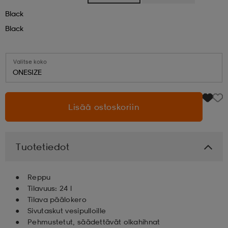
Black
aatteet
tarvikkeet
set
tarvikkeet
aatteet
Black
olasit
asut
set
Valitse koko
ONESIZE
set
it
a
Lisää ostoskoriin
asut
huolto
asut
Tuotetiedot
it
it
Reppu
Tilavuus: 24 l
Tilava päälokero
Sivutaskut vesipulloille
huolto
huolto
Pehmustetut, säädettävät olkahihnat