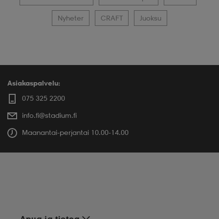
Nyheter
CRAFT
Juoksu
Asiakaspalvelu:
075 325 2200
info.fi@stadium.fi
Maanantai-perjantai 10.00-14.00
Apua ja tietoa