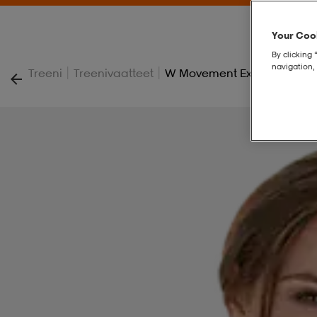
Your Cook
By clicking 
navigation, 
|
|
Treeni
Treenivaatteet
W Movement Extreme Spor