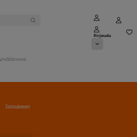
Kirjaudu
ymälämme
Tarjoukseen