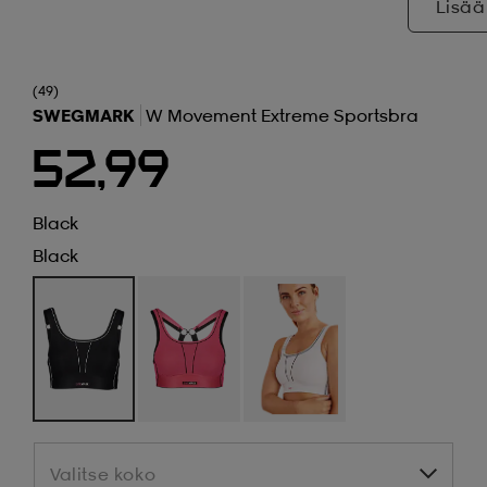
Lisää
(49)
SWEGMARK
W Movement Extreme Sportsbra
52,99
Black
Black
Valitse koko
Valitse koko