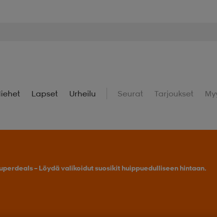
iehet
Lapset
Urheilu
Seurat
Tarjoukset
My
uperdeals – Löydä valikoidut suosikit huippuedulliseen hintaan.