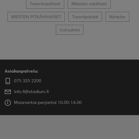
Treenivaatteet
Miesten vaatteet
MIESTEN PITKÄHIHAISET
Treenipaidat
Nyheter
Uutuuksia
Asiakaspalvelu:
075 325 2200
info.fi@stadium.fi
Maanantai-perjantai 10.00-14.00