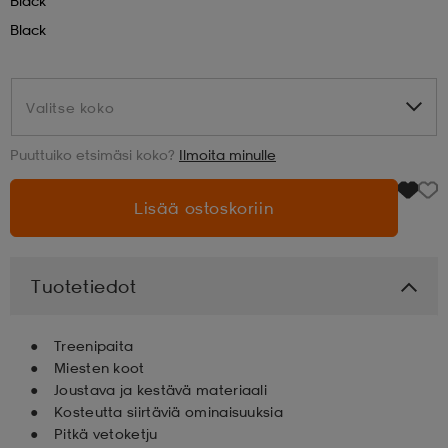
Black
Black
aatteet
tarvikkeet
set
tarvikkeet
aatteet
Valitse koko
Valitse koko
olasit
asut
set
Puuttuiko etsimäsi koko?
Ilmoita minulle
set
it
a
Lisää ostoskoriin
asut
huolto
asut
Tuotetiedot
it
it
Treenipaita
Miesten koot
Joustava ja kestävä materiaali
Kosteutta siirtäviä ominaisuuksia
huolto
huolto
Pitkä vetoketju