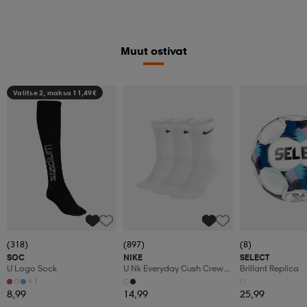
Muut ostivat
Valitse 2, maksa 11,49€
(318)
(897)
(8)
SOC
NIKE
SELECT
U Logo Sock
U Nk Everyday Cush Crew
Brillant Replica
3pr
+1
8,99
14,99
25,99