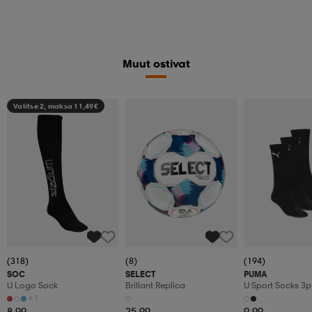
Muut ostivat
Valitse 2, maksa 11,49€
(318)
(8)
(194)
SOC
SELECT
PUMA
U Logo Sock
Brillant Replica
U Sport Socks 3p
+1
8,99
25,99
9,99