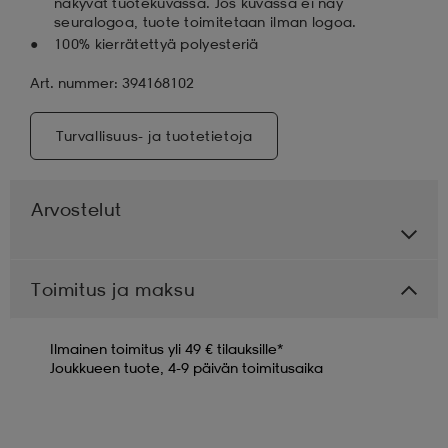
näkyvät tuotekuvassa. Jos kuvassa ei näy
seuralogoa, tuote toimitetaan ilman logoa.
100% kierrätettyä polyesteriä
Art. nummer: 394168102
Turvallisuus- ja tuotetietoja
Arvostelut
Toimitus ja maksu
Ilmainen toimitus yli 49 € tilauksille*
Joukkueen tuote, 4-9 päivän toimitusaika