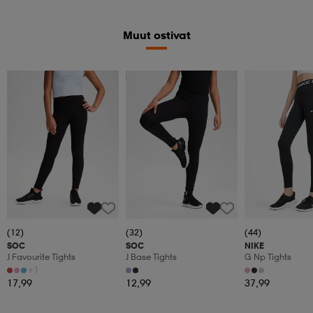
Muut ostivat
Katso hintaa
(12)
(32)
(44)
SOC
SOC
NIKE
J Favourite Tights
J Base Tights
G Np Tights
+1
17,99
12,99
37,99