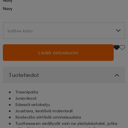
Navy
Navy
aatteet
tarvikkeet
set
tarvikkeet
aatteet
Valitse koko
Valitse koko
olasit
asut
set
Lisää ostoskoriin
set
it
a
Tuotetiedot
asut
huolto
asut
Treenipaita
Juniorikoot
it
it
Edessä vetoketju
Joustava, kestävä materiaali
Kosteutta siirtäviä ominaisuuksia
huolto
huolto
Tuotteeseen sisältyvät vain ne yksityiskohdat, jotka