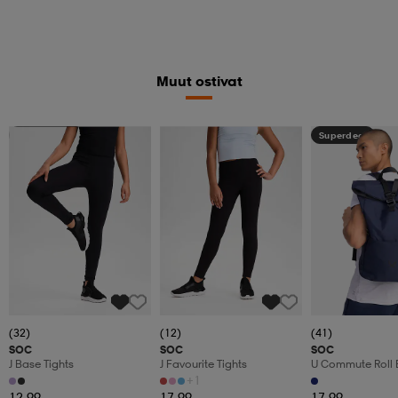
Muut ostivat
Katso hintaa
Superdeal
(32)
(12)
(41)
SOC
SOC
SOC
J Base Tights
J Favourite Tights
U Commute Roll
+1
12,99
17,99
17,99