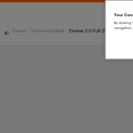
Your Cook
By clicking 
navigation, 
|
|
Treeni
Treenivaatteet
Evolve 2.0 Full Zip Jacket Jr