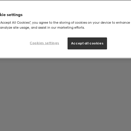
ie settings
“Accept All Cookies”, you agree to the storing of cookies on your device to enhance 
analyze site usage, and assist in our marketing efforts.
Cookies settings
Accept all cookies