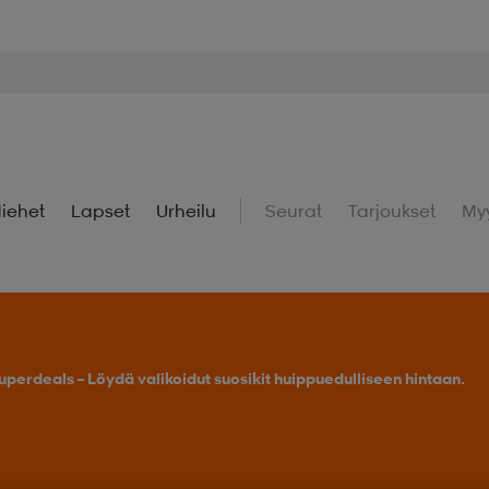
iehet
Lapset
Urheilu
Seurat
Tarjoukset
My
uperdeals – Löydä valikoidut suosikit huippuedulliseen hintaan.