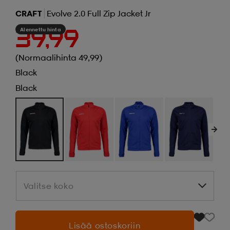
CRAFT
Evolve 2.0 Full Zip Jacket Jr
Alennettu hinta
39,99
(Normaalihinta 49,99)
Black
Black
Valitse koko
Valitse koko
Lisää ostoskoriin