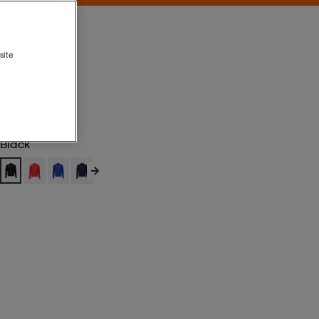
site
Black
Black