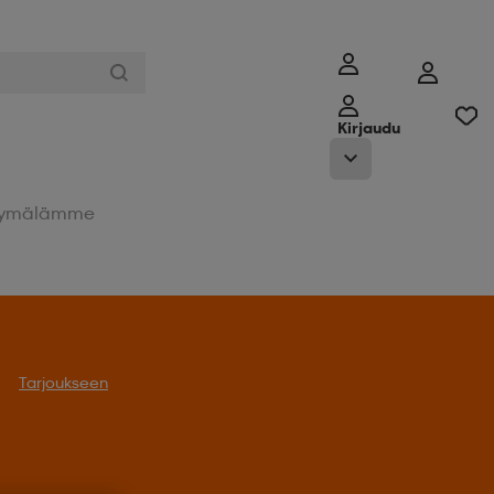
Kirjaudu
ymälämme
Tarjoukseen