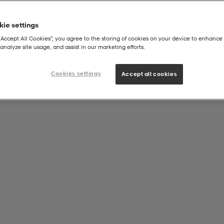
ie settings
“Accept All Cookies”, you agree to the storing of cookies on your device to enhance 
analyze site usage, and assist in our marketing efforts.
Cookies settings
Accept all cookies