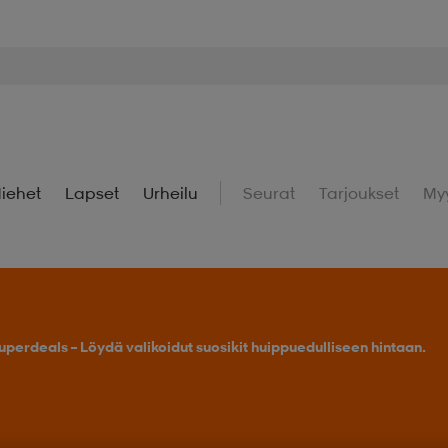
iehet
Lapset
Urheilu
Seurat
Tarjoukset
My
uperdeals – Löydä valikoidut suosikit huippuedulliseen hintaan.