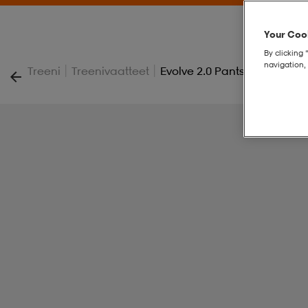
Your Cook
By clicking 
navigation, 
|
|
Treeni
Treenivaatteet
Evolve 2.0 Pants M