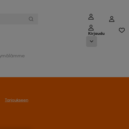
Kirjaudu
ymälämme
Tarjoukseen