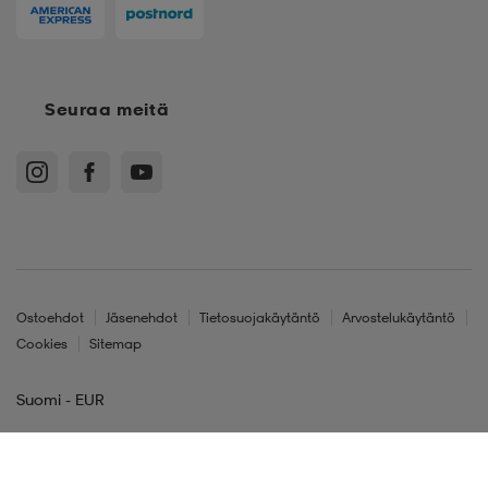
Seuraa meitä
Ostoehdot
Jäsenehdot
Tietosuojakäytäntö
Arvostelukäytäntö
Cookies
Sitemap
Suomi - EUR
© Stadium Oy, Klovinpellontie 1-3 02180 Espoo, Y-tunnus: 1515574-2