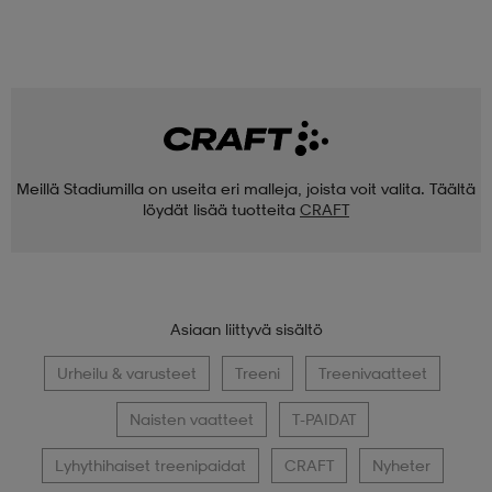
Meillä Stadiumilla on useita eri malleja, joista voit valita. Täältä
löydät lisää tuotteita
CRAFT
Asiaan liittyvä sisältö
Urheilu & varusteet
Treeni
Treenivaatteet
Naisten vaatteet
T-PAIDAT
Lyhythihaiset treenipaidat
CRAFT
Nyheter