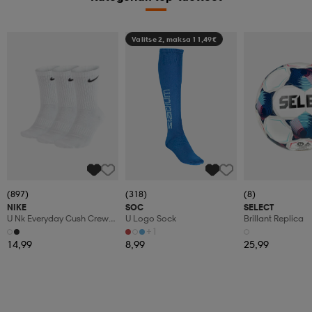
Valitse 2, maksa 11,49€
(897)
(318)
(8)
NIKE
SOC
SELECT
U Nk Everyday Cush Crew
U Logo Sock
Brillant Replica
3pr
+1
14,99
8,99
25,99