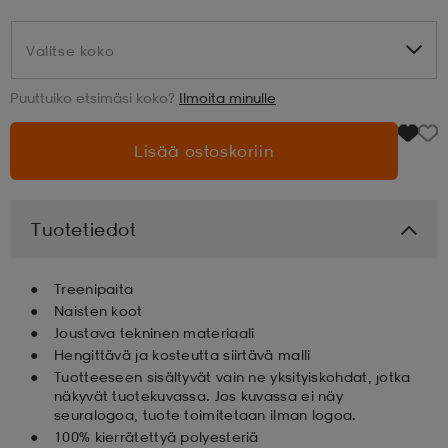
aatteet
tarvikkeet
set
tarvikkeet
aatteet
Valitse koko
Valitse koko
Puuttuiko etsimäsi koko?
Ilmoita minulle
olasit
asut
set
Lisää ostoskoriin
set
it
a
Tuotetiedot
asut
huolto
asut
Treenipaita
Naisten koot
Joustava tekninen materiaali
it
it
Hengittävä ja kosteutta siirtävä malli
Tuotteeseen sisältyvät vain ne yksityiskohdat, jotka
näkyvät tuotekuvassa. Jos kuvassa ei näy
seuralogoa, tuote toimitetaan ilman logoa.
huolto
huolto
100% kierrätettyä polyesteriä