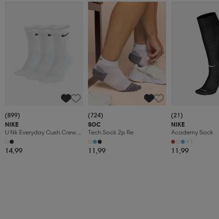
(899)
(724)
(21)
NIKE
SOC
NIKE
U Nk Everyday Cush Crew
Tech Sock 2p Re
Academy Sock
3pr
+1
14,99
11,99
11,99