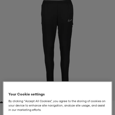
liivit
ikengät
t & pikeepaidat
ikengät
t
saappaat
ingkengät
t
ingkengät
at ja topit
elikengät
dat
engät
engät
t & pikeepaidat
allokengät
t & pikeepaidat
ilykengät
 ja otsapannat
ilykengät
-/Tennis-kengät
t & mekot
andy-/Käsipallo-kengät
eet & lapaset
andy-/Käsipallo-kengät
t & mekot
ikengät
Your Cookie settings
1
/
4
By clicking “Accept All Cookies”, you agree to the storing of cookies on
your device to enhance site navigation, analyze site usage, and assist
allokengät
allokengät
engät
in our marketing efforts.