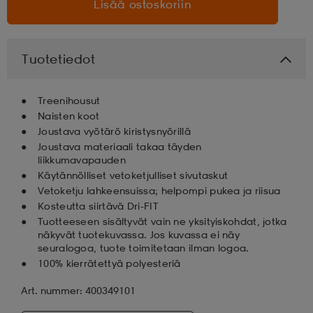
Lisää ostoskoriin
Tuotetiedot
Treenihousut
Naisten koot
Joustava vyötärö kiristysnyörillä
Joustava materiaali takaa täyden
liikkumavapauden
Käytännölliset vetoketjulliset sivutaskut
Vetoketju lahkeensuissa; helpompi pukea ja riisua
Kosteutta siirtävä Dri-FIT
Tuotteeseen sisältyvät vain ne yksityiskohdat, jotka
näkyvät tuotekuvassa. Jos kuvassa ei näy
seuralogoa, tuote toimitetaan ilman logoa.
100% kierrätettyä polyesteriä
Art. nummer: 400349101