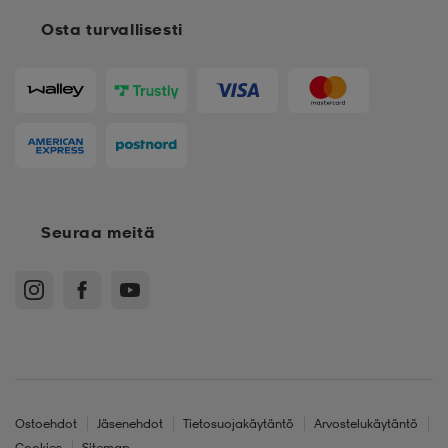
Osta turvallisesti
Seuraa meitä
Ostoehdot
Jäsenehdot
Tietosuojakäytäntö
Arvostelukäytäntö
Cookies
Sitemap