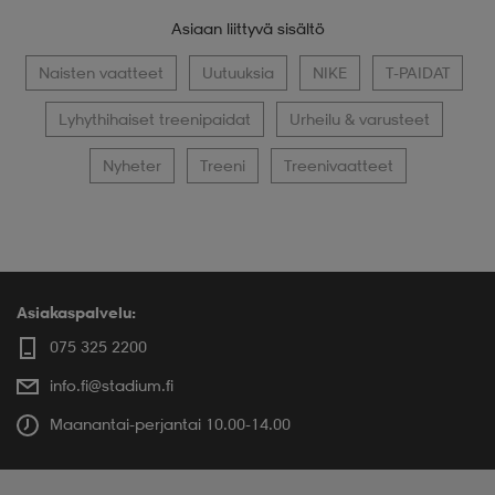
Asiaan liittyvä sisältö
Naisten vaatteet
Uutuuksia
NIKE
T-PAIDAT
Lyhythihaiset treenipaidat
Urheilu & varusteet
Nyheter
Treeni
Treenivaatteet
Asiakaspalvelu:
075 325 2200
info.fi@stadium.fi
Maanantai-perjantai 10.00-14.00