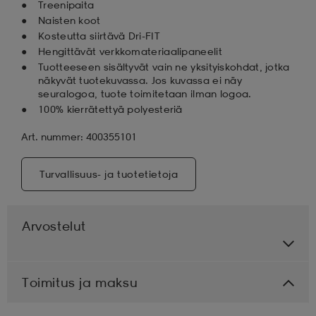
Treenipaita
Naisten koot
Kosteutta siirtävä Dri-FIT
Hengittävät verkkomateriaalipaneelit
Tuotteeseen sisältyvät vain ne yksityiskohdat, jotka
näkyvät tuotekuvassa. Jos kuvassa ei näy
seuralogoa, tuote toimitetaan ilman logoa.
100% kierrätettyä polyesteriä
Art. nummer: 400355101
Turvallisuus- ja tuotetietoja
Arvostelut
Toimitus ja maksu