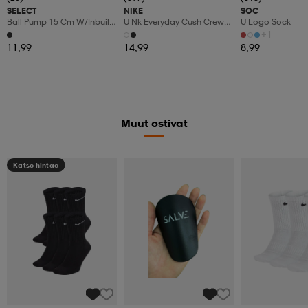
SELECT
NIKE
SOC
Ball Pump 15 Cm W/inbuilt
U Nk Everyday Cush Crew
U Logo Sock
Hose
3pr
+1
11,99
14,99
8,99
Muut ostivat
Katso hintaa