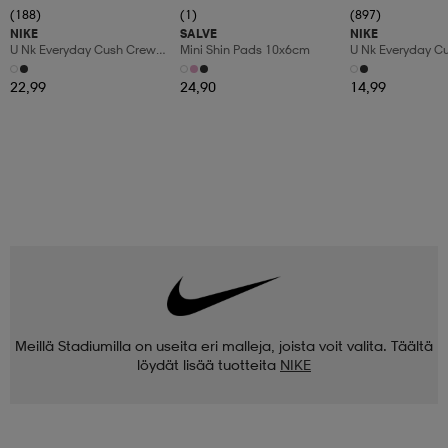
(188)
(1)
(897)
NIKE
SALVE
NIKE
U Nk Everyday Cush Crew
Mini Shin Pads 10x6cm
U Nk Everyday C
6pr-Bd
3pr
22,99
24,90
14,99
Meillä Stadiumilla on useita eri malleja, joista voit valita. Täältä
löydät lisää tuotteita
NIKE