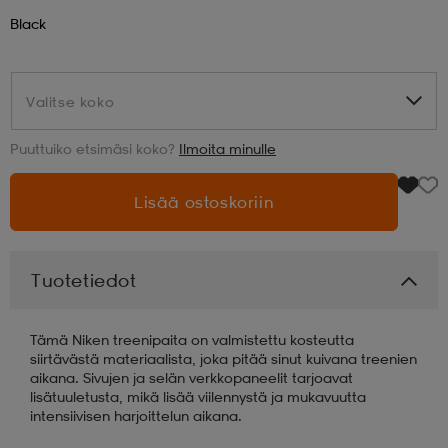
Black
aatteet
tarvikkeet
set
tarvikkeet
aatteet
Valitse koko
Valitse koko
olasit
asut
set
Puuttuiko etsimäsi koko?
Ilmoita minulle
set
it
a
Lisää ostoskoriin
asut
huolto
asut
Tuotetiedot
Tämä Niken treenipaita on valmistettu kosteutta
it
it
siirtävästä materiaalista, joka pitää sinut kuivana treenien
aikana. Sivujen ja selän verkkopaneelit tarjoavat
lisätuuletusta, mikä lisää viilennystä ja mukavuutta
intensiivisen harjoittelun aikana.
huolto
huolto