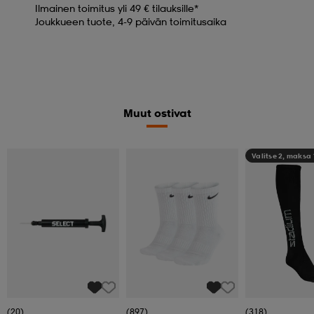
Ilmainen toimitus yli 49 € tilauksille*
Joukkueen tuote, 4-9 päivän toimitusaika
Muut ostivat
Valitse 2, maksa
(20)
(897)
(318)