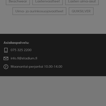
Beachwear
Lastenvaatteet
Lasten uima-asut
Uima- ja aurinkosuojavaatteet
QUIKSILVER
Asiakaspalvelu:
075 325 2200
info.fi@stadium.fi
Maanantai-perjantai 10.00-14.00