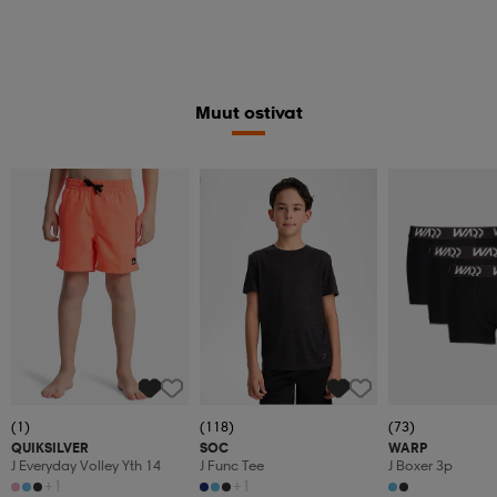
Muut ostivat
Katso hintaa
(1)
(118)
(73)
QUIKSILVER
SOC
WARP
J Everyday Volley Yth 14
J Func Tee
J Boxer 3p
+1
+1