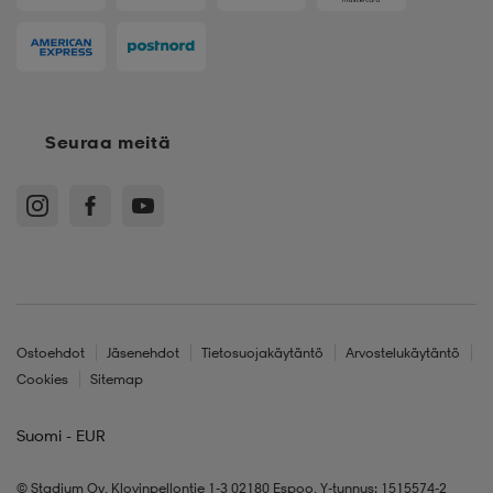
Seuraa meitä
Ostoehdot
Jäsenehdot
Tietosuojakäytäntö
Arvostelukäytäntö
Cookies
Sitemap
Suomi - EUR
© Stadium Oy, Klovinpellontie 1-3 02180 Espoo, Y-tunnus: 1515574-2