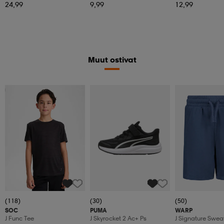
24,99
9,99
12,99
Muut ostivat
Katso hintaa
(118)
(30)
(50)
SOC
PUMA
WARP
J Func Tee
J Skyrocket 2 Ac+ Ps
J Signature Swea