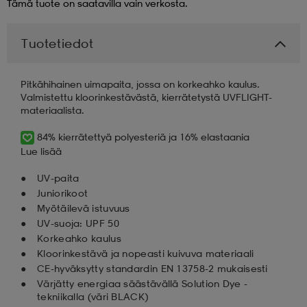
Tämä tuote on saatavilla vain verkosta.
aatteet
tarvikkeet
set
tarvikkeet
aatteet
Tuotetiedot
olasit
asut
set
Pitkähihainen uimapaita, jossa on korkeahko kaulus.
Valmistettu kloorinkestävästä, kierrätetystä UVFLIGHT-
materiaalista.
set
it
a
84% kierrätettyä polyesteriä ja 16% elastaania
Lue lisää
UV-paita
asut
huolto
asut
Juniorikoot
Myötäilevä istuvuus
UV-suoja: UPF 50
it
it
Korkeahko kaulus
Kloorinkestävä ja nopeasti kuivuva materiaali
CE-hyväksytty standardin EN 13758-2 mukaisesti
Värjätty energiaa säästävällä Solution Dye -
huolto
huolto
tekniikalla (väri BLACK)