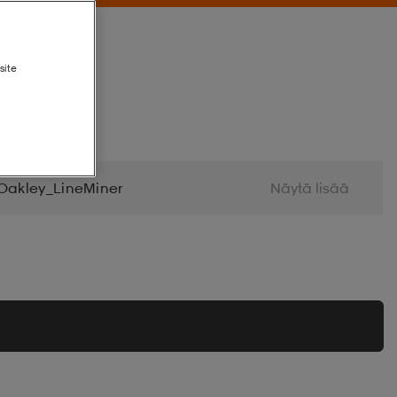
site
Oakley_LineMiner
Näytä lisää