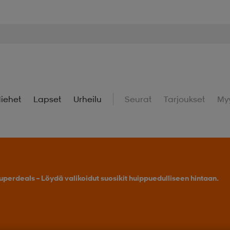
iehet
Lapset
Urheilu
Seurat
Tarjoukset
My
uperdeals – Löydä valikoidut suosikit huippuedulliseen hintaan.