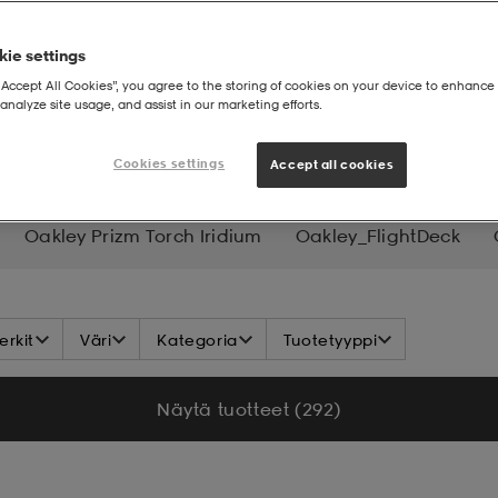
ie settings
“Accept All Cookies”, you agree to the storing of cookies on your device to enhance 
analyze site usage, and assist in our marketing efforts.
Cookies settings
Accept all cookies
Oakley Prizm Torch Iridium
Oakley_FlightDeck
 Online Exclusive
rkit
Väri
Kategoria
Tuotetyyppi
Näytä tuotteet (292)