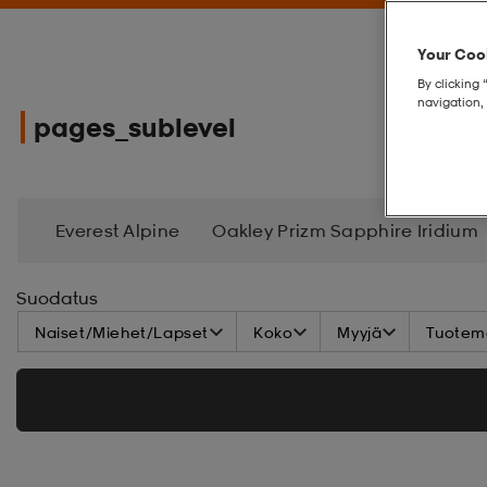
Your Cook
By clicking 
navigation, 
pages_sublevel
Everest Alpine
Oakley Prizm Sapphire Iridium
TeamSalesForeningserbjudandeFW26
Winter
Suodatus
Naiset/Miehet/Lapset
Koko
Myyjä
Tuoteme