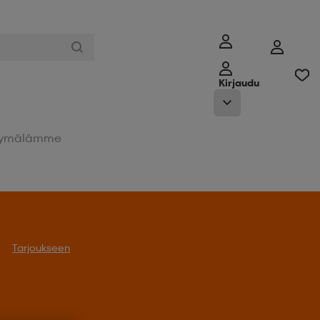
Kirjaudu
ymälämme
Tarjoukseen