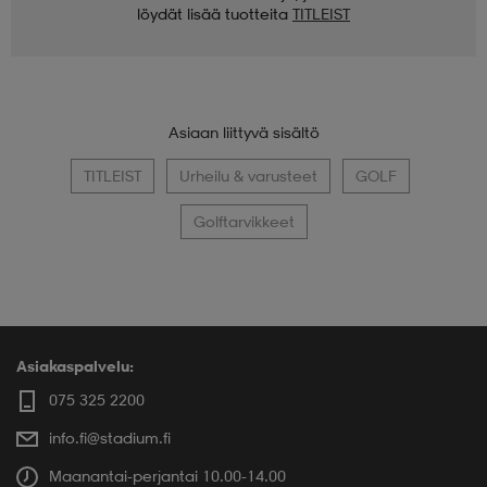
löydät lisää tuotteita
TITLEIST
Asiaan liittyvä sisältö
TITLEIST
Urheilu & varusteet
GOLF
Golftarvikkeet
Asiakaspalvelu:
075 325 2200
info.fi@stadium.fi
Maanantai-perjantai 10.00-14.00