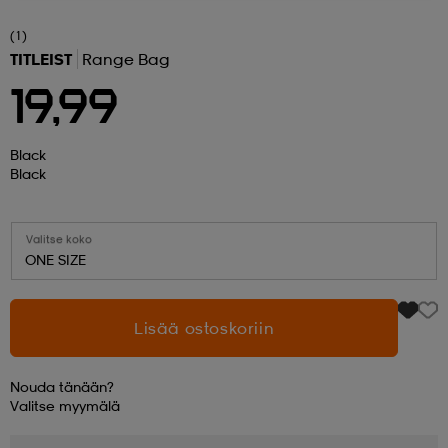
(1)
 ja otsapannat
kengät
rrastot
kengät
rit
alit
TITLEIST
Range Bag
19,99
eet & lapaset
skengät
ihaiset
skengät
tarvikkeet
Black
Black
saappaat
saappaat
eet & lapaset
kengät
Valitse koko
ONE SIZE
rrastot
alit
aatteet
alit
er
Lisää ostoskoriin
kengät
aatteet
kengät
rrastot
Nouda tänään?
Valitse
myymälä
aatteet
ykengät
olasit
ykengät