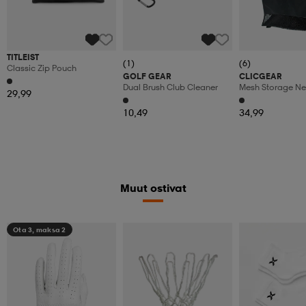
TITLEIST
(1)
(6)
Classic Zip Pouch
GOLF GEAR
CLICGEAR
Dual Brush Club Cleaner
Mesh Storage Ne
29,99
10,49
34,99
Muut ostivat
Ota 3, maksa 2